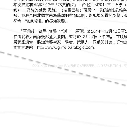
本次展覽將延續2012年「木質的詩」（台北）和2014年「石冢
氣）・ 偶然的感受-思維」（法國巴黎）兩展中一貫的詩性思維
知。並結合國北教大南海藝廊的空間規劃，以現場裝置的型態，
符合「輕撫消逝」的感知狀態。
「至霜後・從手 無聲 消逝」一展預計於2014年12月18日至2
在國北教大南海藝廊盛大展開。並將於12月27日下午2點，在現
展覽座談會，將邀請藝術家、學者、策展人一同參與討論，詳情
覽官方網站：
http://www.givre.paralogie.com
。
@2014 by Exhibition GIV(R)E-CARESSER LA DISPARITI