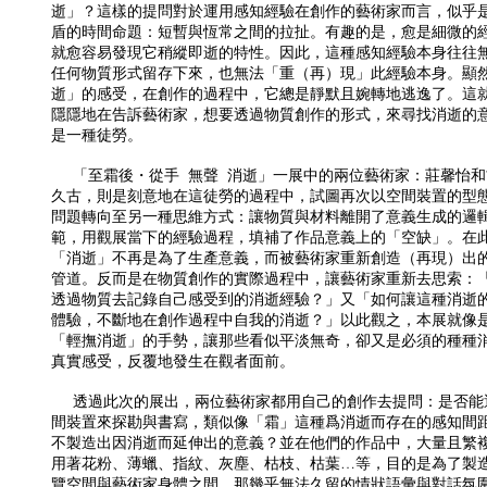
逝」？這樣的提問對於運用感知經驗在創作的藝術家而言，似乎
盾的時間命題：短暫與恆常之間的拉扯。有趣的是，愈是細微的
就愈容易發現它稍縱即逝的特性。因此，這種感知經驗本身往往
任何物質形式留存下來，也無法「重（再）現」此經驗本身。顯
逝」的感受，在創作的過程中，它總是靜默且婉轉地逃逸了。這
隱隱地在告訴藝術家，想要透過物質創作的形式，來尋找消逝的
是一種徒勞。
「至霜後・從手 無聲 消逝」一展中的兩位藝術家：莊馨怡和
久古，則是刻意地在這徒勞的過程中，試圖再次以空間裝置的型
問題轉向至另一種思維方式：讓物質與材料離開了意義生成的邏
範，用觀展當下的經驗過程，填補了作品意義上的「空缺」。在
「消逝」不再是為了生產意義，而被藝術家重新創造（再現）出
管道。反而是在物質創作的實際過程中，讓藝術家重新去思索：
透過物質去記錄自己感受到的消逝經驗？」又「如何讓這種消逝
體驗，不斷地在創作過程中自我的消逝？」以此觀之，本展就像
「輕撫消逝」的手勢，讓那些看似平淡無奇，卻又是必須的種種
真實感受，反覆地發生在觀者面前。
透過此次的展出，兩位藝術家都用自己的創作去提問：是否能
間裝置來探勘與書寫，類似像「霜」這種爲消逝而存在的感知間
不製造出因消逝而延伸出的意義？並在他們的作品中，大量且繁
用著花粉、薄蠟、指紋、灰塵、枯枝、枯葉…等，目的是為了製
覽空間與藝術家身體之間，那幾乎無法久留的情狀語彙與對話氛